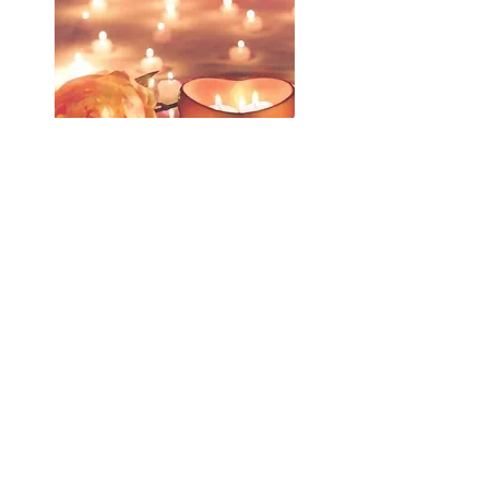
"Candlelight yoga"
Omgeven door enkel kaarslicht en zachte
muziek dompelen we ons onder in een
bad van rust, liefde & warmte. Het is een
fijne manier om even te verstillen … te
vertragen … om even alles achter ons te
laten…
Meer lezen