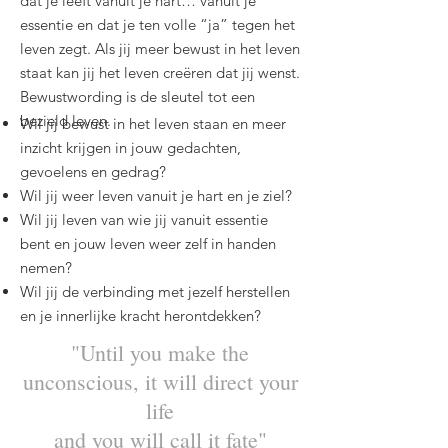
dat je leeft vanuit je hart… vanuit je
essentie en dat je ten volle “ja” tegen het
leven zegt. Als jij meer bewust in het leven
staat kan jij het leven creëren dat jij wenst.
Bewustwording is de sleutel tot een
bezield leven.
Wil jij bewust in het leven staan en meer
inzicht krijgen in jouw gedachten,
gevoelens en gedrag?
Wil jij weer leven vanuit je hart en je ziel?
Wil jij leven van wie jij vanuit essentie
bent en jouw leven weer zelf in handen
nemen?
Wil jij de verbinding met jezelf herstellen
en je innerlijke kracht herontdekken?
"Until you make the
unconscious, it will direct your
life
and you will call it fate"